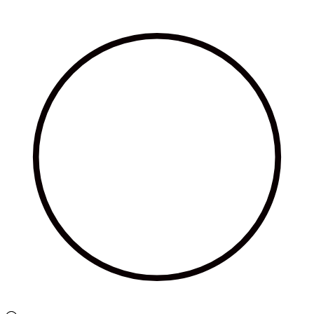
Ir
al
contenido