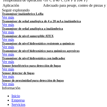
Temperatura de operación
-10°C a 40°C (14°F a 104°F)
Aplicación
Adecuado para pesaje, conteo de piezas y 
Seguir explorando
Transmisor inalámbrico LoRa
Ver más
Transmisor de señal analógica de 4 a 20 mA a inalámbrica
Ver más
Transmisor de señal analógica a inalámbrica
Ver más
Transmisor de nivel sumergible ATEX
Ver más
Transmisor de nivel hidrostático resistente a químicos
Ver más
Transmisor de nivel hidrostático para químicos agresivos
Ver más
Transmisor de nivel hidrostático con indicador
Ver más
Sensor fotoeléctrico para detección de fugas
Ver más
Sensor detector de fugas
Ver más
Sensor de proximidad para detección de fugas
Ver más
Información
Inicio
Empresa
Servicios