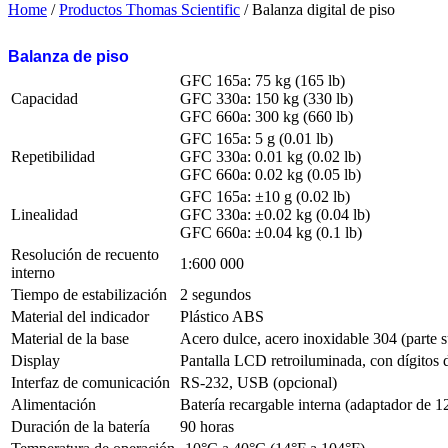
Home
/
Productos Thomas Scientific
/ Balanza digital de piso
Balanza de piso
GFC 165a: 75 kg (165 lb)
Capacidad
GFC 330a: 150 kg (330 lb)
GFC 660a: 300 kg (660 lb)
GFC 165a: 5 g (0.01 lb)
Repetibilidad
GFC 330a: 0.01 kg (0.02 lb)
GFC 660a: 0.02 kg (0.05 lb)
GFC 165a: ±10 g (0.02 lb)
Linealidad
GFC 330a: ±0.02 kg (0.04 lb)
GFC 660a: ±0.04 kg (0.1 lb)
Resolución de recuento
1:600 000
interno
Tiempo de estabilización
2 segundos
Material del indicador
Plástico ABS
Material de la base
Acero dulce, acero inoxidable 304 (parte s
Display
Pantalla LCD retroiluminada, con dígitos d
Interfaz de comunicación
RS-232, USB (opcional)
Alimentación
Batería recargable interna (adaptador de
Duración de la batería
90 horas