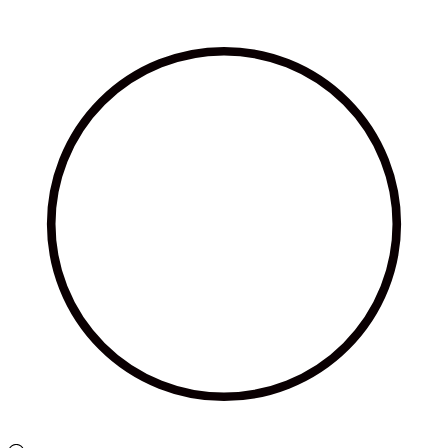
Ir
al
contenido