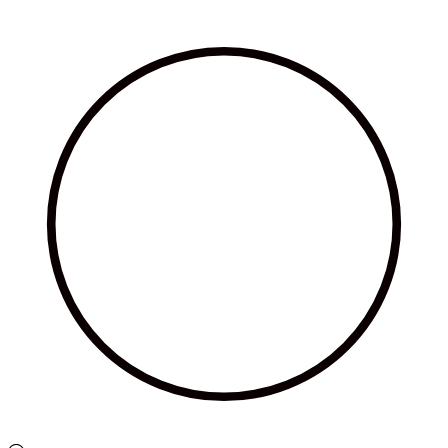
Ir
al
contenido