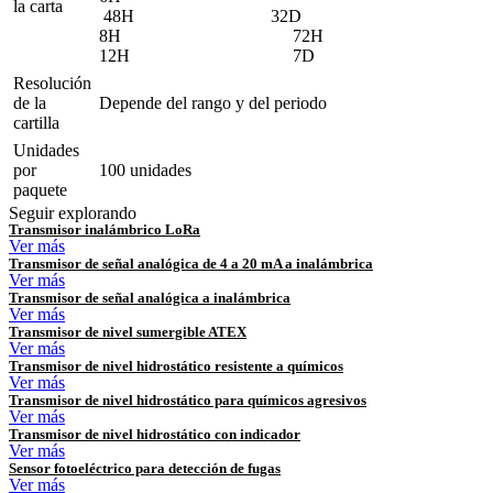
la carta
48H 32D
8H 72H
12H 7D
Resolución
de la
Depende del rango y del periodo
cartilla
Unidades
por
100 unidades
paquete
Seguir explorando
Transmisor inalámbrico LoRa
Ver más
Transmisor de señal analógica de 4 a 20 mA a inalámbrica
Ver más
Transmisor de señal analógica a inalámbrica
Ver más
Transmisor de nivel sumergible ATEX
Ver más
Transmisor de nivel hidrostático resistente a químicos
Ver más
Transmisor de nivel hidrostático para químicos agresivos
Ver más
Transmisor de nivel hidrostático con indicador
Ver más
Sensor fotoeléctrico para detección de fugas
Ver más