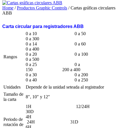
Home
/
Productos Graphic Controls
/ Cartas gráficas circulares
ABB
Carta circular para registradores ABB
0 a 10 0 a 50
0 a 300
0 a 14 0 a 60
0 a 400
0 a 20 0 a 100
Rangos
0 a 500
0 a 25 0 a
150 200 a 400
0 a 30 0 a 200
0 a 40 0 a 250
Unidades
Depende de la unidad seteada al registrador
Tamaño de
8″, 10″ y 12″
la carta
1H 12/24H
30D
4H
Periodo de
24H 31D
rotación de
6H