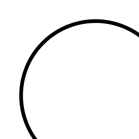
Ir
al
contenido