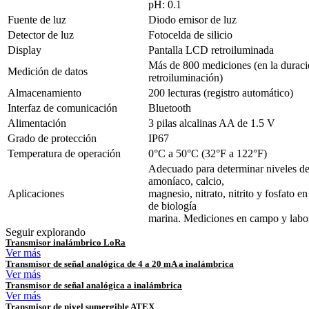
pH: 0.1
Fuente de luz
Diodo emisor de luz
Detector de luz
Fotocelda de silicio
Display
Pantalla LCD retroiluminada
Más de 800 mediciones (en la duració
Medición de datos
retroiluminación)
Almacenamiento
200 lecturas (registro automático)
Interfaz de comunicación
Bluetooth
Alimentación
3 pilas alcalinas AA de 1.5 V
Grado de protección
IP67
Temperatura de operación
0°C a 50°C (32°F a 122°F)
Adecuado para determinar niveles de
amoníaco, calcio,
Aplicaciones
magnesio, nitrato, nitrito y fosfato e
de biología
marina. Mediciones en campo y labor
Seguir explorando
Transmisor inalámbrico LoRa
Ver más
Transmisor de señal analógica de 4 a 20 mA a inalámbrica
Ver más
Transmisor de señal analógica a inalámbrica
Ver más
Transmisor de nivel sumergible ATEX