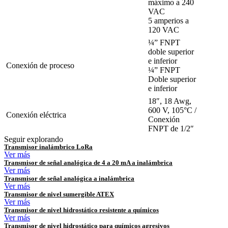
máximo a 240
VAC
5 amperios a
120 VAC
¼” FNPT
doble superior
e inferior
Conexión de proceso
¼” FNPT
Doble superior
e inferior
18″, 18 Awg,
600 V, 105°C /
Conexión eléctrica
Conexión
FNPT de 1/2″
Seguir explorando
Transmisor inalámbrico LoRa
Ver más
Transmisor de señal analógica de 4 a 20 mA a inalámbrica
Ver más
Transmisor de señal analógica a inalámbrica
Ver más
Transmisor de nivel sumergible ATEX
Ver más
Transmisor de nivel hidrostático resistente a químicos
Ver más
Transmisor de nivel hidrostático para químicos agresivos