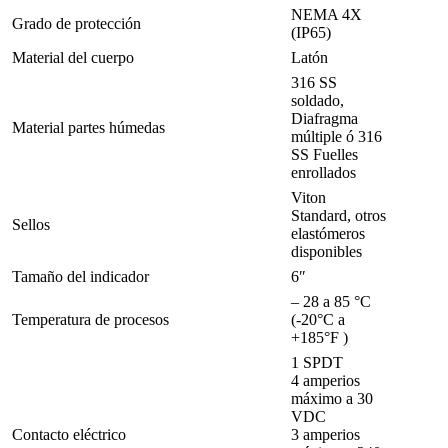
NEMA 4X
Grado de protección
(IP65)
Material del cuerpo
Latón
316 SS
soldado,
Diafragma
Material partes húmedas
múltiple ó 316
SS Fuelles
enrollados
Viton
Standard, otros
Sellos
elastómeros
disponibles
Tamaño del indicador
6″
– 28 a 85 °C
Temperatura de procesos
(-20°C a
+185°F )
1 SPDT
4 amperios
máximo a 30
VDC
Contacto eléctrico
3 amperios