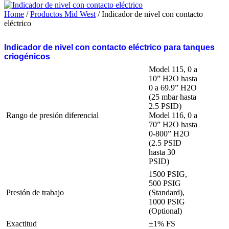
Home
/
Productos Mid West
/ Indicador de nivel con contacto
eléctrico
Indicador de nivel con contacto eléctrico para tanques
criogénicos
Model 115, 0 a
10” H2O hasta
0 a 69.9” H2O
(25 mbar hasta
2.5 PSID)
Rango de presión diferencial
Model 116, 0 a
70” H2O hasta
0-800” H2O
(2.5 PSID
hasta 30
PSID)
1500 PSIG,
500 PSIG
Presión de trabajo
(Standard),
1000 PSIG
(Optional)
Exactitud
±1% FS