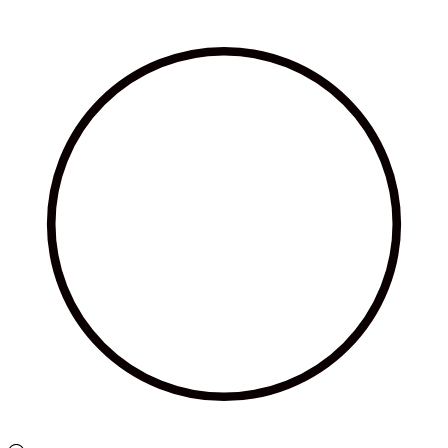
Ir
al
contenido