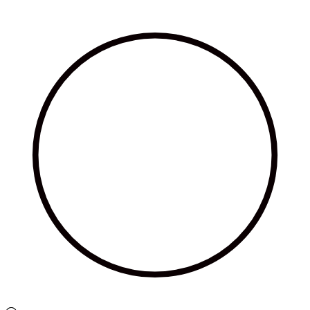
Ir
al
contenido