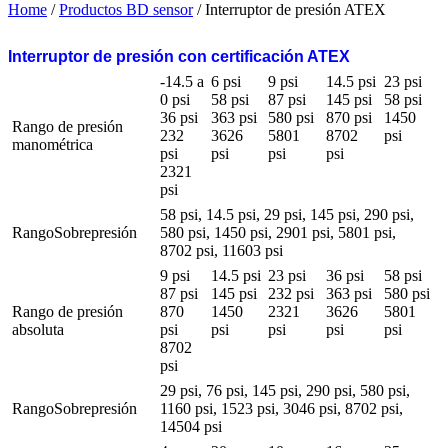
Home
/
Productos BD sensor
/ Interruptor de presión ATEX
Interruptor de presión con certificación ATEX
-14.5 a
6 psi
9 psi
14.5 psi
23 psi
0 psi
58 psi
87 psi
145 psi
58 psi
36 psi
363 psi
580 psi
870 psi
1450
Rango de presión
232
3626
5801
8702
psi
manométrica
psi
psi
psi
psi
2321
psi
58 psi, 14.5 psi, 29 psi, 145 psi, 290 psi,
RangoSobrepresión
580 psi, 1450 psi, 2901 psi, 5801 psi,
8702 psi, 11603 psi
9 psi
14.5 psi
23 psi
36 psi
58 psi
87 psi
145 psi
232 psi
363 psi
580 psi
Rango de presión
870
1450
2321
3626
5801
absoluta
psi
psi
psi
psi
psi
8702
psi
29 psi, 76 psi, 145 psi, 290 psi, 580 psi,
RangoSobrepresión
1160 psi, 1523 psi, 3046 psi, 8702 psi,
14504 psi