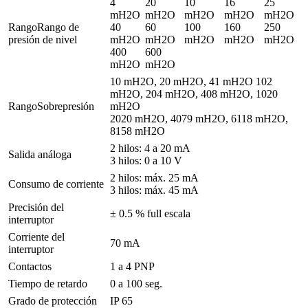
4
20
10
16
25
mH
2
O
mH
2
O
mH
2
O
mH
2
O
mH
2
O
RangoRango de
40
60
100
160
250
presión de nivel
mH
2
O
mH
2
O
mH
2
O
mH
2
O
mH
2
O
400
600
mH
2
O
mH
2
O
10 mH
2
O, 20 mH
2
O, 41 mH
2
O 102
mH
2
O, 204 mH
2
O, 408 mH
2
O, 1020
RangoSobrepresión
mH
2
O
2020 mH
2
O, 4079 mH
2
O, 6118 mH
2
O,
8158 mH
2
O
2 hilos: 4 a 20 mA
Salida análoga
3 hilos: 0 a 10 V
2 hilos: máx. 25 mA
Consumo de corriente
3 hilos: máx. 45 mA
Precisión del
± 0.5 % full escala
interruptor
Corriente del
70 mA
interruptor
Contactos
1 a 4 PNP
Tiempo de retardo
0 a 100 seg.
Grado de protección
IP 65