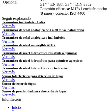
Opcional
G1/4" EN 837, G3/4" DIN 3852
Conexión eléctrica: M12x1 enchufe macho
(8-pines), conector ISO 4400
Seguir explorando
Transmisor inalámbrico LoRa
Ver más
Transmisor de señal analógica de 4 a 20 mA a inalámbrica
Ver más
Transmisor de señal analógica a inalámbrica
Ver más
Transmisor de nivel sumergible ATEX
Ver más
Transmisor de nivel hidrostático resistente a químicos
Ver más
Transmisor de nivel hidrostático para químicos agresivos
Ver más
Transmisor de nivel hidrostático con indicador
Ver más
Sensor fotoeléctrico para detección de fugas
Ver más
Sensor detector de fugas
Ver más
Sensor de proximidad para detección de fugas
Ver más
Información
Inicio