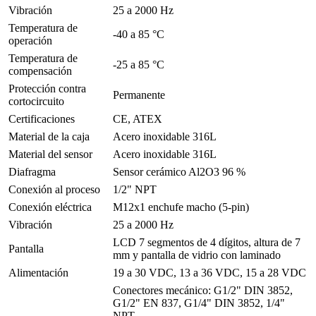
Vibración
25 a 2000 Hz
Temperatura de
-40 a 85 °C
operación
Temperatura de
-25 a 85 °C
compensación
Protección contra
Permanente
cortocircuito
Certificaciones
CE, ATEX
Material de la caja
Acero inoxidable 316L
Material del sensor
Acero inoxidable 316L
Diafragma
Sensor cerámico Al2O3 96 %
Conexión al proceso
1/2" NPT
Conexión eléctrica
M12x1 enchufe macho (5-pin)
Vibración
25 a 2000 Hz
LCD 7 segmentos de 4 dígitos, altura de 7
Pantalla
mm y pantalla de vidrio con laminado
Alimentación
19 a 30 VDC, 13 a 36 VDC, 15 a 28 VDC
Conectores mecánico: G1/2" DIN 3852,
G1/2" EN 837, G1/4" DIN 3852, 1/4"
NPT