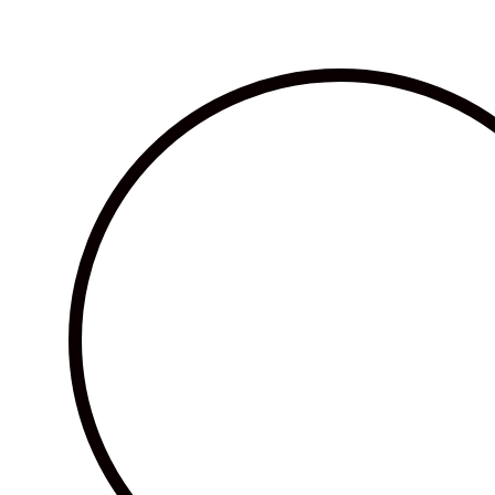
Ir
al
contenido