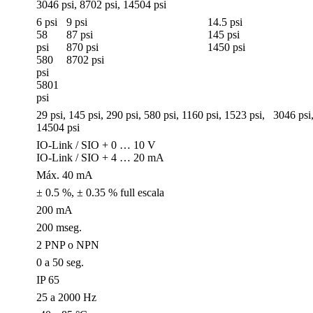
3046 psi, 8702 psi, 14504 psi
6 psi
9 psi
14.5 psi
58
87 psi
145 psi
psi
870 psi
1450 psi
580
8702 psi
psi
5801
psi
29 psi, 145 psi, 290 psi, 580 psi, 1160 psi, 1523 psi, 3046 psi
14504 psi
IO-Link / SIO + 0 … 10 V
IO-Link / SIO + 4 … 20 mA
Máx. 40 mA
± 0.5 %, ± 0.35 % full escala
200 mA
200 mseg.
2 PNP o NPN
0 a 50 seg.
IP 65
25 a 2000 Hz