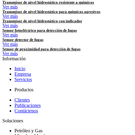
Transmisor de nivel hidrostático resistente a químicos
Ver más
Transmisor de nivel hidrostático para químicos agresivos
Ver más
Transmisor de nivel hidrostático con indicador
Ver más
Sensor fotoeléctrico para detección de fugas
Ver más
Sensor detector de fugas
Ver más
Sensor de proximidad para detección de fugas
Ver más
Información
Inicio
Empresa
Servicios
Productos
Clientes
Publicaciones
Contáctenos
Soluciones
Petróleo y Gas