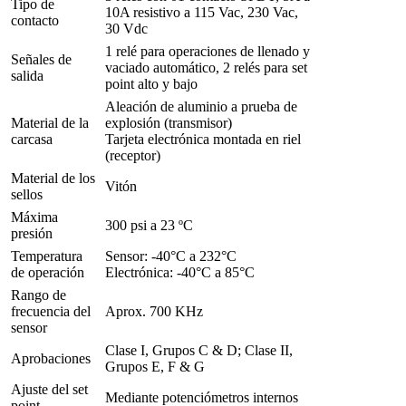
Tipo de
10A resistivo a 115 Vac, 230 Vac,
contacto
30 Vdc
1 relé para operaciones de llenado y
Señales de
vaciado automático, 2 relés para set
salida
point alto y bajo
Aleación de aluminio a prueba de
Material de la
explosión (transmisor)
carcasa
Tarjeta electrónica montada en riel
(receptor)
Material de los
Vitón
sellos
Máxima
300 psi a 23 ºC
presión
Temperatura
Sensor: -40°C a 232°C
de operación
Electrónica: -40°C a 85°C
Rango de
frecuencia del
Aprox. 700 KHz
sensor
Clase I, Grupos C & D; Clase II,
Aprobaciones
Grupos E, F & G
Ajuste del set
Mediante potenciómetros internos
point