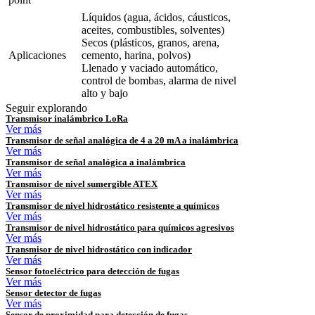
Líquidos (agua, ácidos, cáusticos,
aceites, combustibles, solventes)
Secos (plásticos, granos, arena,
Aplicaciones
cemento, harina, polvos)
Llenado y vaciado automático,
control de bombas, alarma de nivel
alto y bajo
Seguir explorando
Transmisor inalámbrico LoRa
Ver más
Transmisor de señal analógica de 4 a 20 mA a inalámbrica
Ver más
Transmisor de señal analógica a inalámbrica
Ver más
Transmisor de nivel sumergible ATEX
Ver más
Transmisor de nivel hidrostático resistente a químicos
Ver más
Transmisor de nivel hidrostático para químicos agresivos
Ver más
Transmisor de nivel hidrostático con indicador
Ver más
Sensor fotoeléctrico para detección de fugas
Ver más
Sensor detector de fugas
Ver más
Sensor de proximidad para detección de fugas