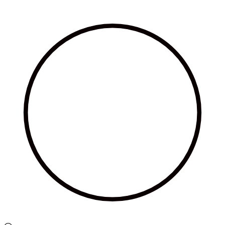
Ir
al
contenido