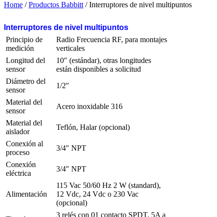
Home
/
Productos Babbitt
/ Interruptores de nivel multipuntos
Interruptores de nivel multipuntos
Principio de
Radio Frecuencia RF, para montajes
medición
verticales
Longitud del
10″ (estándar), otras longitudes
sensor
están disponibles a solicitud
Diámetro del
1/2″
sensor
Material del
Acero inoxidable 316
sensor
Material del
Teflón, Halar (opcional)
aislador
Conexión al
3/4″ NPT
proceso
Conexión
3/4″ NPT
eléctrica
115 Vac 50/60 Hz 2 W (standard),
Alimentación
12 Vdc, 24 Vdc o 230 Vac
(opcional)
3 relés con 01 contacto SPDT, 5A a