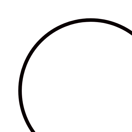
Ir
al
contenido