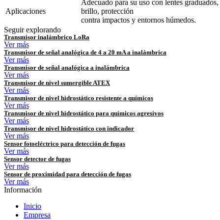
Adecuado para su uso con lentes graduados, 
Aplicaciones
brillo, protección
contra impactos y entornos húmedos.
Seguir explorando
Transmisor inalámbrico LoRa
Ver más
Transmisor de señal analógica de 4 a 20 mA a inalámbrica
Ver más
Transmisor de señal analógica a inalámbrica
Ver más
Transmisor de nivel sumergible ATEX
Ver más
Transmisor de nivel hidrostático resistente a químicos
Ver más
Transmisor de nivel hidrostático para químicos agresivos
Ver más
Transmisor de nivel hidrostático con indicador
Ver más
Sensor fotoeléctrico para detección de fugas
Ver más
Sensor detector de fugas
Ver más
Sensor de proximidad para detección de fugas
Ver más
Información
Inicio
Empresa