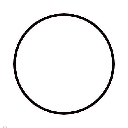
Ir
al
contenido