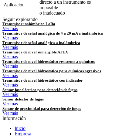
directo a un instrumento es
Aplicación
imposible
o inadecuado
Seguir explorando
Transmisor inalámbrico LoRa
Ver más
Transmisor de señal analógica de 4 a 20 mA a inalámbrica
Ver más
Transmisor de señal analógica a inalámbrica
Ver más
Transmisor de nivel sumergible ATEX
Ver más
Transmisor de nivel hidrostático resistente a químicos
Ver más
Transmisor de nivel hidrostático para químicos agresivos
Ver más
Transmisor de nivel hidrostático con indicador
Ver más
Sensor fotoeléctrico para detección de fugas
Ver más
Sensor detector de fugas
Ver más
Sensor de proximidad para detección de fugas
Ver más
Información
Inicio
Empresa