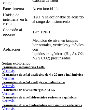
Carcasa de latón
cuerpo
Partes internas
Acero inoxidable
Unidad de
H2O y seleccionable de acuerdo
ingeniería en la
al rango del instrumento
escala
Conexión al
1/4” FNPT
proceso
Medición de nivel en tanques
horizontales, verticales y móviles
Aplicación
con
líquidos criogénicos (He, Ar, O2,
N2 y CO2) presurizados
Seguir explorando
Transmisor inalámbrico LoRa
Ver más
Transmisor de señal analógica de 4 a 20 mA a inalámbrica
Ver más
Transmisor de señal analógica a inalámbrica
Ver más
Transmisor de nivel sumergible ATEX
Ver más
Transmisor de nivel hidrostático resistente a químicos
Ver más
Transmisor de nivel hidrostático para químicos agresivos
Ver más