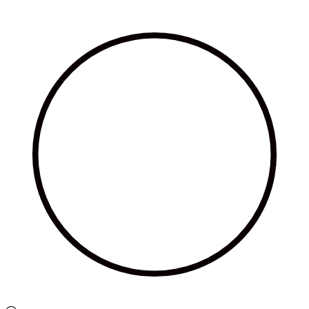
Ir
al
contenido