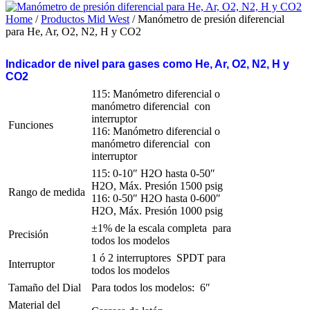
Home
/
Productos Mid West
/ Manómetro de presión diferencial
para He, Ar, O2, N2, H y CO2
Indicador de nivel para gases como He, Ar, O2, N2, H y
CO2
115: Manómetro diferencial o
manómetro diferencial con
interruptor
Funciones
116: Manómetro diferencial o
manómetro diferencial con
interruptor
115: 0-10″ H2O hasta 0-50″
H2O, Máx. Presión 1500 psig
Rango de medida
116: 0-50″ H2O hasta 0-600″
H2O, Máx. Presión 1000 psig
±1% de la escala completa para
Precisión
todos los modelos
1 ó 2 interruptores SPDT para
Interruptor
todos los modelos
Tamaño del Dial
Para todos los modelos: 6″
Material del