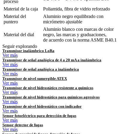
proceso
Material de la caja
Poliamida, fibra de vidrio reforzado
Material del
Aluminio negro equilibrado con
puntero
micrómetro ajustable
Aluminio blanco con marcas de color
Material del dial
negro, las marcas y graduaciones,
de acuerdo con la norma ASME B40.1
Seguir explorando
Transmisor inalámbrico LoRa
Ver más
Transmisor de señal analógica de 4 a 20 mA a inalámbrica
Ver más
Transmisor de señal analógica a inalámbrica
Ver más
Transmisor de nivel sumergible ATEX
Ver más
Transmisor de nivel hidrostático resistente a químicos
Ver más
Transmisor de nivel hidrostático para químicos agresivos
Ver más
Transmisor de nivel hidrostático con indicador
Ver más
Sensor fotoeléctrico para detección de fugas
Ver más
Sensor detector de fugas
Ver más