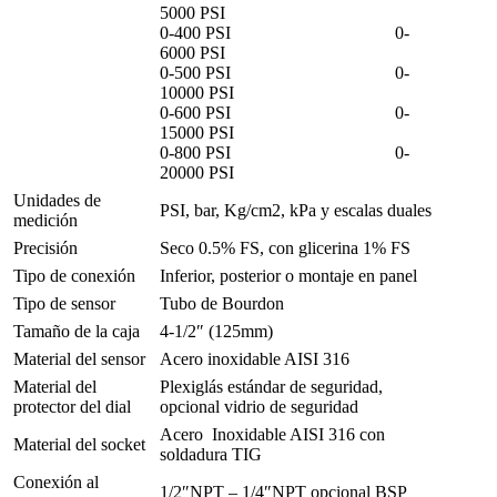
5000 PSI
0-400 PSI 0-
6000 PSI
0-500 PSI 0-
10000 PSI
0-600 PSI 0-
15000 PSI
0-800 PSI 0-
20000 PSI
Unidades de
PSI, bar, Kg/cm2, kPa y escalas duales
medición
Precisión
Seco 0.5% FS, con glicerina 1% FS
Tipo de conexión
Inferior, posterior o montaje en panel
Tipo de sensor
Tubo de Bourdon
Tamaño de la caja
4-1/2″ (125mm)
Material del sensor
Acero inoxidable AISI 316
Material del
Plexiglás estándar de seguridad,
protector del dial
opcional vidrio de seguridad
Acero Inoxidable AISI 316 con
Material del socket
soldadura TIG
Conexión al
1/2″NPT – 1/4″NPT opcional BSP