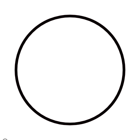
Ir
al
contenido