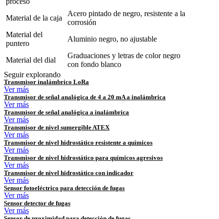
proceso
Acero pintado de negro, resistente a la
Material de la caja
corrosión
Material del
Aluminio negro, no ajustable
puntero
Graduaciones y letras de color negro
Material del dial
con fondo blanco
Seguir explorando
Transmisor inalámbrico LoRa
Ver más
Transmisor de señal analógica de 4 a 20 mA a inalámbrica
Ver más
Transmisor de señal analógica a inalámbrica
Ver más
Transmisor de nivel sumergible ATEX
Ver más
Transmisor de nivel hidrostático resistente a químicos
Ver más
Transmisor de nivel hidrostático para químicos agresivos
Ver más
Transmisor de nivel hidrostático con indicador
Ver más
Sensor fotoeléctrico para detección de fugas
Ver más
Sensor detector de fugas
Ver más
Sensor de proximidad para detección de fugas