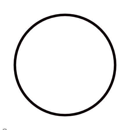
Ir
al
contenido