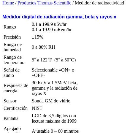
Home
/
Productos Thomas Scientific
/ Medidor de radioactividad
Medidor digital de radiación gamma, beta y rayos x
0.1 a 199.9 uSv/hr
Rango
0.1 a 19.99 mRem/hr
Precisión
±15%
Rango de
0 a 80% RH
humedad
Rango de
5° a 122°F (5° a 50°C)
temperatura
Señal de
Seleccionable «ON» o
audio
«OFF»
30 KeV a 1.5MeV beta ,
Respuesta de
gamma y la radiación de
energía
rayos X
Sensor
Sonda GM de vidrio
Certificación
NIST
LCD de 3,5 dígitos con
Pantalla
lectura máxima de 1999
Apagado
Ajustable 0 – 60 minutos