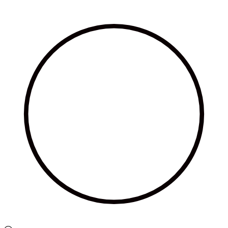
Ir
al
contenido