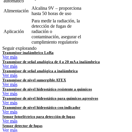
automático
Alcalina 9V – proporciona
Alimentación
hasta 50 horas de uso
Para medir la radiación, la
detección de fugas de
Aplicación
radiación o
contaminación, asegurar el
cumplimiento regulatorio
Seguir explorando
Transmisor inalámbrico LoRa
Ver más
Transmisor de señal analógica de 4 a 20 mA a inalámbrica
Ver más
Transmisor de señal analógica a inalámbrica
Ver más
Transmisor de nivel sumergible ATEX
Ver más
Transmisor de nivel hidrostático resistente a químicos
Ver más
Transmisor de nivel hidrostático para químicos agresivos
Ver más
Transmisor de nivel hidrostático con indicador
Ver más
Sensor fotoeléctrico para detección de fugas
Ver más
Sensor detector de fugas
Ver más