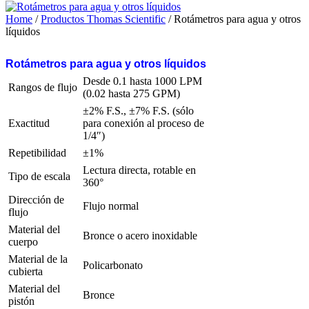
Home
/
Productos Thomas Scientific
/ Rotámetros para agua y otros
líquidos
Rotámetros para agua y otros líquidos
Desde 0.1 hasta 1000 LPM
Rangos de flujo
(0.02 hasta 275 GPM)
±2% F.S., ±7% F.S. (sólo
Exactitud
para conexión al proceso de
1/4″)
Repetibilidad
±1%
Lectura directa, rotable en
Tipo de escala
360°
Dirección de
Flujo normal
flujo
Material del
Bronce o acero inoxidable
cuerpo
Material de la
Policarbonato
cubierta
Material del
Bronce
pistón