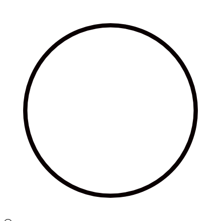
Ir
al
contenido