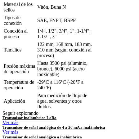
Material de los
Vitón, Buna N
sellos
Tipos de
SAE, FNPT, BSPP
conexión
Conexión al
1/4″, 1/2″, 3/4″, 1″, 1-1/4″,
proceso
1-1/2″, 3″
122 mm, 168 mm, 183 mm,
Tamaños
310 mm (según conexión al
proceso)
Hasta 3500 psi (aluminio,
Presión máxima
bronce), 6000 psi (acero
de operación
inoxidable)
Temperatura de
-29°C a 116°C (-20°F a
operación
240°F)
Para medición de flujo de
Aplicación
agua, solventes y otros
fluidos.
Seguir explorando
Transmisor inalámbrico LoRa
Ver más
Transmisor de señal analógica de 4 a 20 mA a inalámbrica
Ver más
Transmisor de señal analógica a inalámbrica