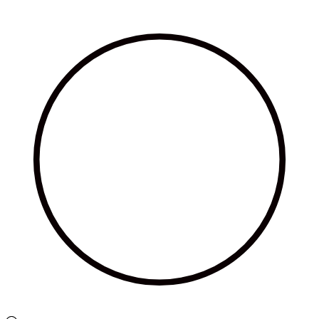
Ir
al
contenido