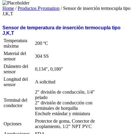
Home
/
Productos Pyromation
/ Sensor de inserción termocupla tipo
J,K,T
Sensor de temperatura de inserción termocupla tipo
J,K,T
Temperatura
200 ºC
máxima
Material del
304 SS
sensor
Diámetro del
0,134″, 0,180″
sensor
Longitud del
A solicitud
sensor
2″ división de conducción, 1/4″
pelado
Terminal del
2″ división de conducción con
conductor
terminales de horquilla
Enchufe estándar y miniatura
Protector de goma, Conector de
Opciones
acoplamiento, 1/2″ NPT PVC
Aprobaciones
FDA