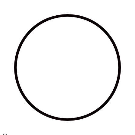
Ir
al
contenido