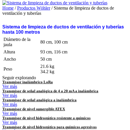
Home
/
Productos Wöhler
/ Sistema de limpieza de ductos de
ventilación y tuberías
Sistema de limpieza de ductos de ventilación y tuberías
hasta 100 metros
Diámetro de la
80 cm, 100 cm
jaula
Altura
93 cm, 116 cm
Ancho
50 cm
21.6 kg
Peso
34.2 kg
Seguir explorando
Transmisor inalámbrico LoRa
Ver más
Transmisor de señal analógica de 4 a 20 mA a inalámbrica
Ver más
Transmisor de señal analógica a inalámbrica
Ver más
Transmisor de nivel sumergible ATEX
Ver más
Transmisor de nivel hidrostático resistente a químicos
Ver más
Transmisor de nivel hidrostático para químicos agresivos