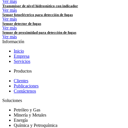
Ver más
Transmisor de nivel hidrostático con indicador
Ver más
Sensor fotoeléctrico para detección de fugas
Ver más
Sensor detector de fugas
Ver más
Sensor de proximidad para detección de fugas
Ver más
Información
Inicio
Empresa
Servicios
Productos
Clientes
Publicaciones
Contáctenos
Soluciones
Petróleo y Gas
Minería y Metales
Energía
Química y Petroquímica