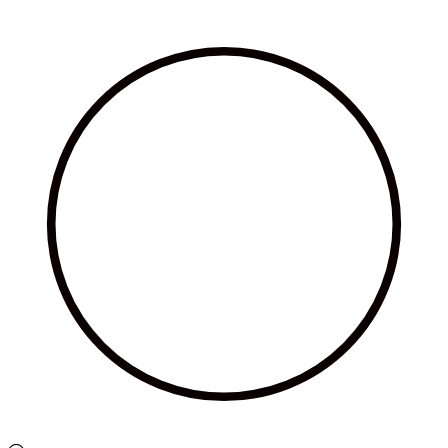
Ir
al
contenido