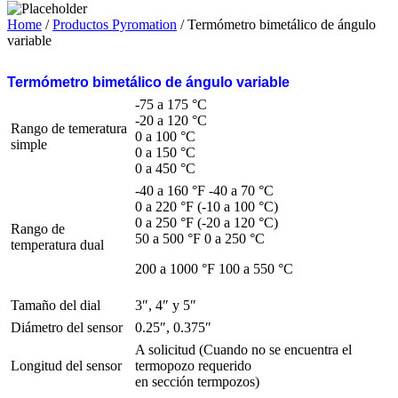
Home
/
Productos Pyromation
/ Termómetro bimetálico de ángulo
variable
Termómetro bimetálico de ángulo variable
-75 a 175 °C
-20 a 120 °C
Rango de temeratura
0 a 100 °C
simple
0 a 150 °C
0 a 450 °C
-40 a 160 °F -40 a 70 °C
0 a 220 °F (-10 a 100 °C)
0 a 250 °F (-20 a 120 °C)
Rango de
50 a 500 °F 0 a 250 °C
temperatura dual
200 a 1000 °F 100 a 550 °C
Tamaño del dial
3″, 4″ y 5″
Diámetro del sensor
0.25″, 0.375″
A solicitud (Cuando no se encuentra el
Longitud del sensor
termopozo requerido
en sección termpozos)