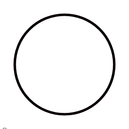
Ir
al
contenido