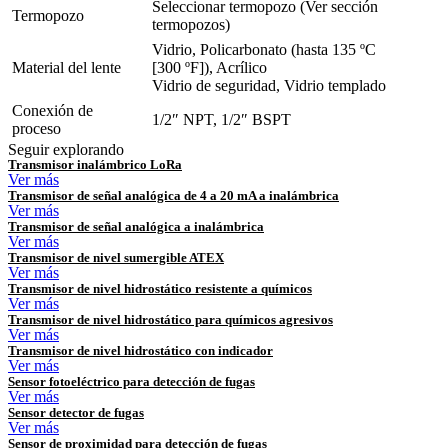
Seleccionar termopozo (Ver sección
Termopozo
termopozos)
Vidrio, Policarbonato (hasta 135 ºC
Material del lente
[300 ºF]), Acrílico
Vidrio de seguridad, Vidrio templado
Conexión de
1/2″ NPT, 1/2″ BSPT
proceso
Seguir explorando
Transmisor inalámbrico LoRa
Ver más
Transmisor de señal analógica de 4 a 20 mA a inalámbrica
Ver más
Transmisor de señal analógica a inalámbrica
Ver más
Transmisor de nivel sumergible ATEX
Ver más
Transmisor de nivel hidrostático resistente a químicos
Ver más
Transmisor de nivel hidrostático para químicos agresivos
Ver más
Transmisor de nivel hidrostático con indicador
Ver más
Sensor fotoeléctrico para detección de fugas
Ver más
Sensor detector de fugas
Ver más
Sensor de proximidad para detección de fugas