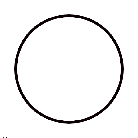
Ir
al
contenido