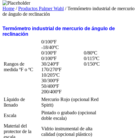
Home
/
Productos Palmer Wahl
/ Termómetro industrial de mercurio
de ángulo de reclinación
Termómetro industrial de mercurio de ángulo de
reclinación
0/100ºF
-18/40ºC
0/100ºF 0/80ºC
0/100ºF 0/115ºC
Rangos de
30/240ºF 0/150ºC
medida ºF o ºC
170/270ºF
10/205ºC
30/300ºF
50/400ºF
200/400ºF
Líquido de
Mercurio Rojo (opcional Red
llenado
Spirit)
Pintado o grabado (opcional
Escala
doble escala)
Material del
Vidrio instrumental de alta
protector de la
calidad (opcional plástico)
escala