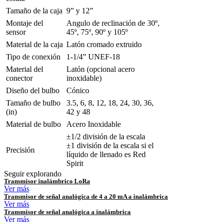
Tamaño de la caja
9” y 12”
Montaje del
Angulo de reclinación de 30º,
sensor
45º, 75º, 90º y 105º
Material de la caja
Latón cromado extruido
Tipo de conexión
1-1/4” UNEF-18
Material del
Latón (opcional acero
conector
inoxidable)
Diseño del bulbo
Cónico
Tamaño de bulbo
3.5, 6, 8, 12, 18, 24, 30, 36,
(in)
42 y 48
Material de bulbo
Acero Inoxidable
±1/2 división de la escala
±1 división de la escala si el
Precisión
líquido de llenado es Red
Spirit
Seguir explorando
Transmisor inalámbrico LoRa
Ver más
Transmisor de señal analógica de 4 a 20 mA a inalámbrica
Ver más
Transmisor de señal analógica a inalámbrica
Ver más