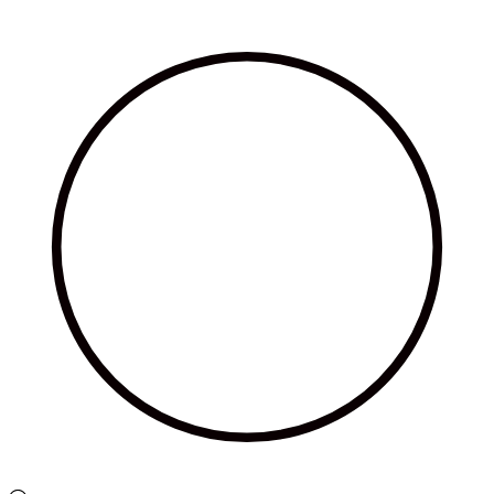
Ir
al
contenido