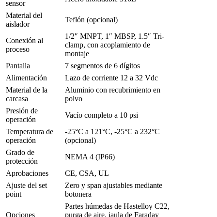
sensor
Material del
Teflón (opcional)
aislador
1/2″ MNPT, 1″ MBSP, 1.5″ Tri-
Conexión al
clamp, con acoplamiento de
proceso
montaje
Pantalla
7 segmentos de 6 dígitos
Alimentación
Lazo de corriente 12 a 32 Vdc
Material de la
Aluminio con recubrimiento en
carcasa
polvo
Presión de
Vacío completo a 10 psi
operación
Temperatura de
-25°C a 121°C, -25°C a 232°C
operación
(opcional)
Grado de
NEMA 4 (IP66)
protección
Aprobaciones
CE, CSA, UL
Ajuste del set
Zero y span ajustables mediante
point
botonera
Partes húmedas de Hastelloy C22,
Opciones
purga de aire, jaula de Faraday