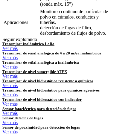
(sonda máx. 15″)
Monitoreo continuo de partículas de
polvo en cúmulos, conductos y
Aplicaciones
tuberías,
detección de fugas de filtro,
desbordamiento de flujos de polvo.
Seguir explorando
Transmisor inalámbrico LoRa
Ver más
Transmisor de señal analógica de 4 a 20 mA a inalámbrica
Ver más
Transmisor de señal analógica a inalámbrica
Ver más
Transmisor de nivel sumergible ATEX
Ver más
Transmisor de nivel hidrostático resistente a químicos
Ver más
Transmisor de nivel hidrostático para químicos agresivos
Ver más
Transmisor de nivel hidrostático con indicador
Ver más
Sensor fotoeléctrico para detección de fugas
Ver más
Sensor detector de fugas
Ver más
Sensor de proximidad para detección de fugas
Ver más