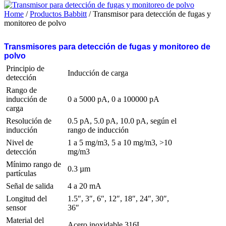
Home
/
Productos Babbitt
/ Transmisor para detección de fugas y
monitoreo de polvo
Transmisores para detección de fugas y monitoreo de
polvo
Principio de
Inducción de carga
detección
Rango de
inducción de
0 a 5000 pA, 0 a 100000 pA
carga
Resolución de
0.5 pA, 5.0 pA, 10.0 pA, según el
inducción
rango de inducción
Nivel de
1 a 5 mg/m3, 5 a 10 mg/m3, >10
detección
mg/m3
Mínimo rango de
0.3 µm
partículas
Señal de salida
4 a 20 mA
Longitud del
1.5″, 3″, 6″, 12″, 18″, 24″, 30″,
sensor
36″
Material del
Acero inoxidable 316L