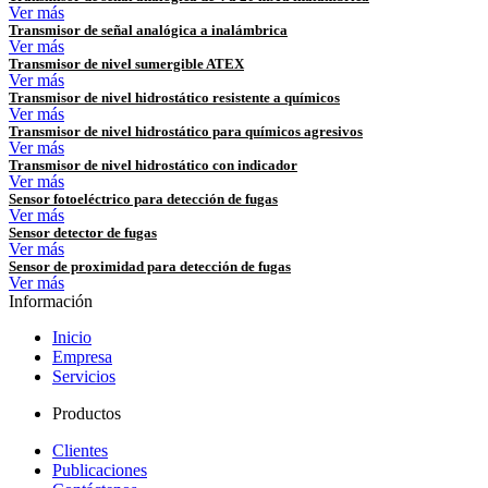
Ver más
Transmisor de señal analógica a inalámbrica
Ver más
Transmisor de nivel sumergible ATEX
Ver más
Transmisor de nivel hidrostático resistente a químicos
Ver más
Transmisor de nivel hidrostático para químicos agresivos
Ver más
Transmisor de nivel hidrostático con indicador
Ver más
Sensor fotoeléctrico para detección de fugas
Ver más
Sensor detector de fugas
Ver más
Sensor de proximidad para detección de fugas
Ver más
Información
Inicio
Empresa
Servicios
Productos
Clientes
Publicaciones