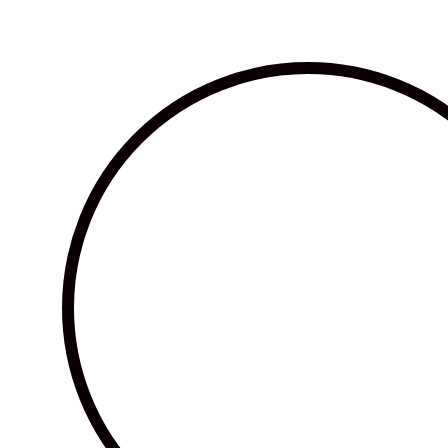
Ir
al
contenido