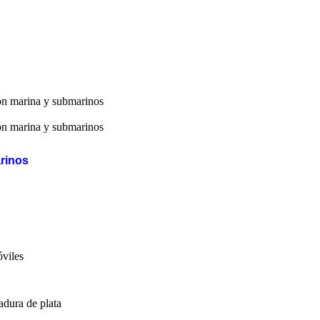
ón marina y submarinos
ón marina y submarinos
rinos
óviles
adura de plata