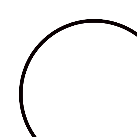
Ir
al
contenido