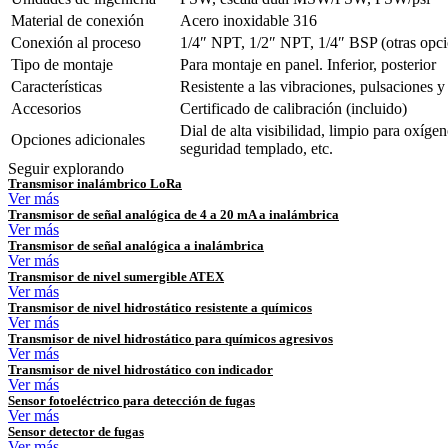
Material de conexión
Acero inoxidable 316
Conexión al proceso
1/4″ NPT, 1/2″ NPT, 1/4″ BSP (otras opci
Tipo de montaje
Para montaje en panel. Inferior, posterior
Características
Resistente a las vibraciones, pulsaciones y
Accesorios
Certificado de calibración (incluido)
Dial de alta visibilidad, limpio para oxígen
Opciones adicionales
seguridad templado, etc.
Seguir explorando
Transmisor inalámbrico LoRa
Ver más
Transmisor de señal analógica de 4 a 20 mA a inalámbrica
Ver más
Transmisor de señal analógica a inalámbrica
Ver más
Transmisor de nivel sumergible ATEX
Ver más
Transmisor de nivel hidrostático resistente a químicos
Ver más
Transmisor de nivel hidrostático para químicos agresivos
Ver más
Transmisor de nivel hidrostático con indicador
Ver más
Sensor fotoeléctrico para detección de fugas
Ver más
Sensor detector de fugas
Ver más