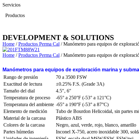
Servicios
Productos
DEVELOPMENT & SOLUTIONS
Home
/
Productos Perma Cal
/ Manómetro para equipos de exploraci
Home
/
Productos Perma Cal
/ Manómetro para equipos de exploraci
Manómetros para equipos de exploración marina y subma
Rango de presión
70 a 3500 FSW
Exactitud de lectura
±0.25% F.S. (Grade 3A)
Tamaño del dial
4.5″, 6″
Temperatura de proceso
-65° a 250°F (-53° a 121°C)
Temperatura del ambiente
-65° a 190°F (-53° a 87°C)
Elemento de medición
Tubo de Bourdon Helicoidal, sin partes m
Material de la carcasa
Plástico ABS
Colores de la carcasa
Negro, azul, verde, rojo, blanco, amarillo
Partes húmedas
Inconel X-750, acero inoxidable 300, sold
Unidades de ingeniería
FSW, escala dual MSW/FSW, FSW/psi