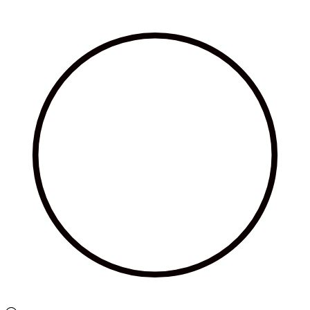
Ir
al
contenido